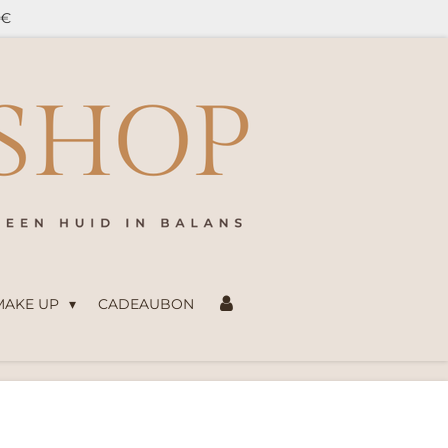
5€
 MAKE UP
CADEAUBON