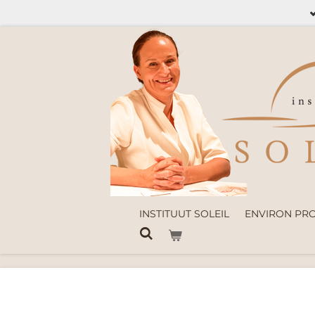
Ga
direct
naar
de
hoofdinhoud
INSTITUUT SOLEIL
ENVIRON PR