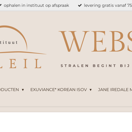
ophalen in instituut op afspraak
levering gratis vanaf 7
ODUCTEN
EXUVIANCE* KOREAN ISOV
JANE IREDALE