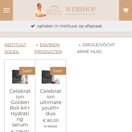
Ga
direct
naar
ophalen in instituut op afspraak
de
hoofdinhoud
INSTITUUT
»
ENVIRON
»
DROGE/VOCHT
SOLEIL
PRODUCTEN
ARME HUID
Sale!
Sale!
Celebrat
Celebrat
ion
ion
Golden
ultimate
Roll kit+
youth+
Hydrati
duo
ng
€ 80,00
serum
€ 99,50
€ 228,00