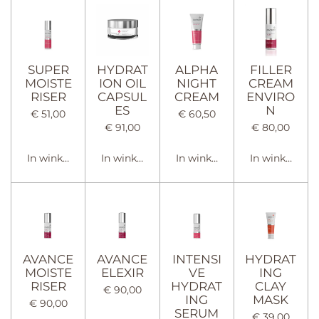
SUPER
HYDRAT
ALPHA
FILLER
MOISTE
ION OIL
NIGHT
CREAM
RISER
CAPSUL
CREAM
ENVIRO
ES
N
€ 51,00
€ 60,50
€ 91,00
€ 80,00
In winkelwagen
In winkelwagen
In winkelwagen
In winkelwag
AVANCE
AVANCE
INTENSI
HYDRAT
MOISTE
ELEXIR
VE
ING
RISER
HYDRAT
CLAY
€ 90,00
ING
MASK
€ 90,00
SERUM
€ 39,00