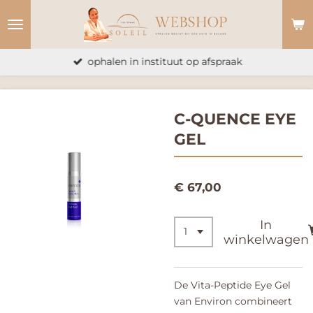
Ga
direct
naar
ophalen in instituut op afspraak
de
hoofdinhoud
C-QUENCE EYE
GEL
€ 67,00
In
winkelwagen
De Vita-Peptide Eye Gel
van Environ combineert