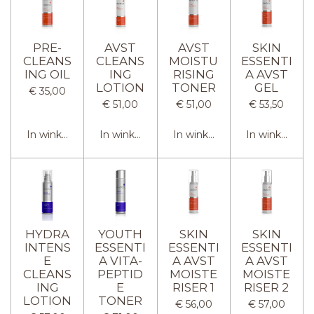
PRE-
AVST
AVST
SKIN
CLEANS
CLEANS
MOISTU
ESSENTI
ING OIL
ING
RISING
A AVST
LOTION
TONER
GEL
€ 35,00
€ 51,00
€ 51,00
€ 53,50
In winkelwagen
In winkelwagen
In winkelwagen
In winkelwag
HYDRA
YOUTH
SKIN
SKIN
INTENS
ESSENTI
ESSENTI
ESSENTI
E
A VITA-
A AVST
A AVST
CLEANS
PEPTID
MOISTE
MOISTE
ING
E
RISER 1
RISER 2
LOTION
TONER
€ 56,00
€ 57,00