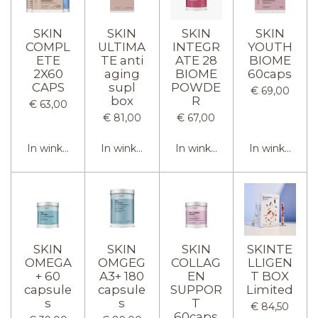
SKIN
SKIN
SKIN
SKIN
COMPL
ULTIMA
INTEGR
YOUTH
ETE
TE anti
ATE 28
BIOME
2X60
aging
BIOME
60caps
CAPS
supl
POWDE
€ 69,00
box
R
€ 63,00
€ 81,00
€ 67,00
In winkelwagen
In winkelwagen
In winkelwagen
In winkelwag
SKIN
SKIN
SKIN
SKINTE
OMEGA
OMGEG
COLLAG
LLIGEN
+ 60
A3+ 180
EN
T BOX
capsule
capsule
SUPPOR
Limited
s
s
T
€ 84,50
60caps