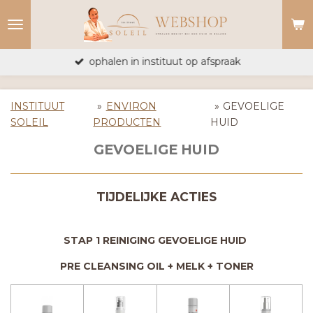
Ga
direct
naar
ophalen in instituut op afspraak
de
hoofdinhoud
INSTITUUT
»
ENVIRON
»
GEVOELIGE
SOLEIL
PRODUCTEN
HUID
GEVOELIGE HUID
TIJDELIJKE ACTIES
STAP 1 REINIGING GEVOELIGE HUID
PRE CLEANSING OIL + MELK + TONER