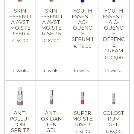
SKIN
SKIN
YOUTH
YOUTH
ESSENTI
ESSENTI
ESSENTI
ESSENTI
A AVST
A AVST
AC-
A C-
MOISTE
MOISTE
QUENC
QUENC
RISER 4
RISER 5
E
E
SERUM 1
DEFENC
€ 64,00
€ 67,00
E
€ 118,00
CREAM
€ 106,00
In winkelwagen
In winkelwagen
In winkelwagen
In winkelwag
ANTI
ANTI
SUPER
COLOST
POLLUT
OXIDAN
MOISTE
RUM
ION
TEN
RISER
GEL
SPRITZ
GEL
€ 51,00
€ 63,00