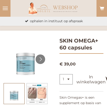
Ga
direct
naar
ophalen in instituut op afspraak
de
hoofdinhoud
SKIN OMEGA+
60 capsules
€ 39,00
In
winkelwagen
Skin Omegas+ is een
supplement op basis van