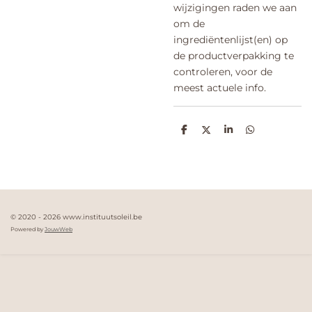
wijzigingen raden we aan
om de
ingrediëntenlijst(en) op
de productverpakking te
controleren, voor de
meest actuele info.
D
D
S
D
e
e
h
e
l
e
a
l
e
l
r
e
n
e
n
© 2020 - 2026 www.instituutsoleil.be
Powered by
JouwWeb