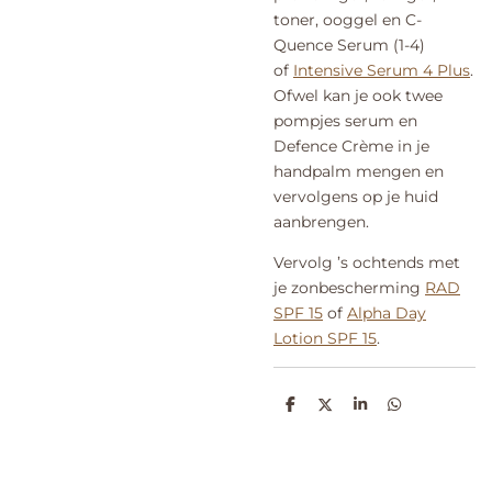
toner, ooggel en C-
Quence Serum (1-4)
of
Intensive Serum 4 Plus
.
Ofwel kan je ook twee
pompjes serum en
Defence Crème in je
handpalm mengen en
vervolgens op je huid
aanbrengen.
Vervolg ’s ochtends met
je zonbescherming
RAD
SPF 15
of
Alpha Day
Lotion SPF 15
.
D
D
S
D
e
e
h
e
l
e
a
l
e
l
r
e
n
e
n