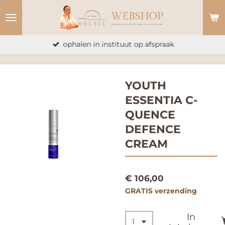
Ga
direct
naar
ophalen in instituut op afspraak
de
hoofdinhoud
YOUTH
ESSENTIA C-
QUENCE
DEFENCE
CREAM
€ 106,00
GRATIS verzending
In