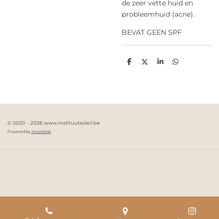
de zeer vette huid en
probleemhuid (acne).
BEVAT GEEN SPF
D
D
S
D
e
e
h
e
l
e
a
l
e
l
r
e
n
e
n
© 2020 - 2026 www.instituutsoleil.be
Powered by
JouwWeb