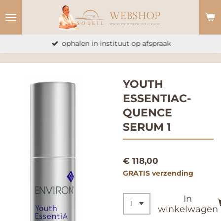
Ga
direct
naar
ophalen in instituut op afspraak
de
hoofdinhoud
YOUTH
ESSENTIAC-
QUENCE
SERUM 1
€ 118,00
GRATIS verzending
In
winkelwagen