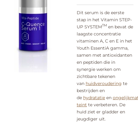
Dit serum is de eerste
stap in het Vitamin STEP-
TM
UP SYSTEM
en bevat de
laagste concentratie
vitaminen A, C en E in het
Youth EssentiA gamma,
samen met antioxidanten
en peptiden die in
synergie werken om
zichtbare tekenen
van
huidveroudering
te
bestrijden en
de
hydratatie
en
ongelijkma
teint
te verbeteren. De
huid ziet er gladder en
jeugdiger uit.