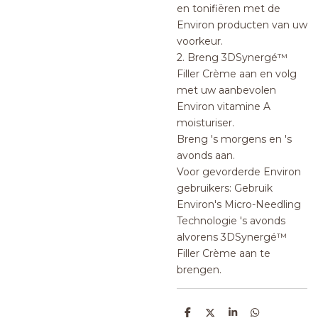
en tonifiëren met de
Environ producten van uw
voorkeur.
2. Breng 3DSynergé™
Filler Crème aan en volg
met uw aanbevolen
Environ vitamine A
moisturiser.
Breng 's morgens en 's
avonds aan.
Voor gevorderde Environ
gebruikers: Gebruik
Environ's Micro-Needling
Technologie 's avonds
alvorens 3DSynergé™
Filler Crème aan te
brengen.
D
D
S
D