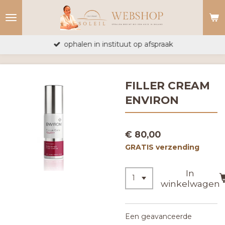
Ga
direct
naar
ophalen in instituut op afspraak
de
hoofdinhoud
FILLER CREAM
ENVIRON
€ 80,00
GRATIS verzending
In
winkelwagen
Een geavanceerde