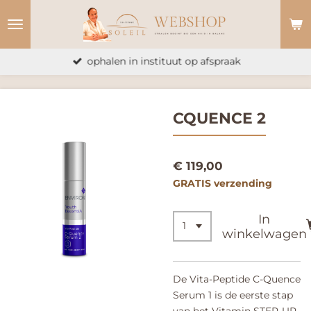
Ga
direct
naar
ophalen in instituut op afspraak
de
hoofdinhoud
CQUENCE 2
€ 119,00
GRATIS verzending
In
winkelwagen
De Vita-Peptide C-Quence
Serum 1 is de eerste stap
van het Vitamin STEP-UP