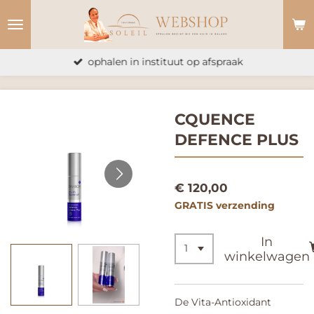
Ga
direct
naar
ophalen in instituut op afspraak
de
hoofdinhoud
CQUENCE
DEFENCE PLUS
€ 120,00
GRATIS verzending
In
winkelwagen
De Vita-Antioxidant