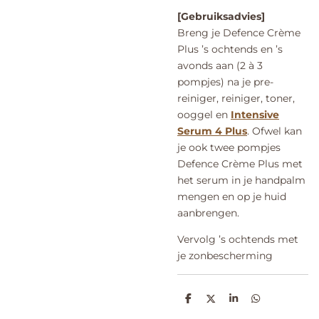
[Gebruiksadvies]
Breng je Defence Crème
Plus ’s ochtends en ’s
avonds aan (2 à 3
pompjes) na je pre-
reiniger, reiniger, toner,
ooggel en
Intensive
Serum 4 Plus
. Ofwel kan
je ook twee pompjes
Defence Crème Plus met
het serum in je handpalm
mengen en op je huid
aanbrengen.
Vervolg ’s ochtends met
je zonbescherming
D
D
S
D
e
e
h
e