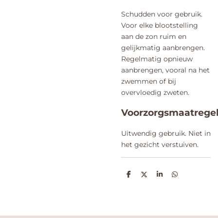
Schudden voor gebruik.
Voor elke blootstelling
aan de zon ruim en
gelijkmatig aanbrengen.
Regelmatig opnieuw
aanbrengen, vooral na het
zwemmen of bij
overvloedig zweten.
Voorzorgsmaatrege
Uitwendig gebruik. Niet in
het gezicht verstuiven.
D
D
S
D
e
e
h
e
l
e
a
l
e
l
r
e
n
e
n