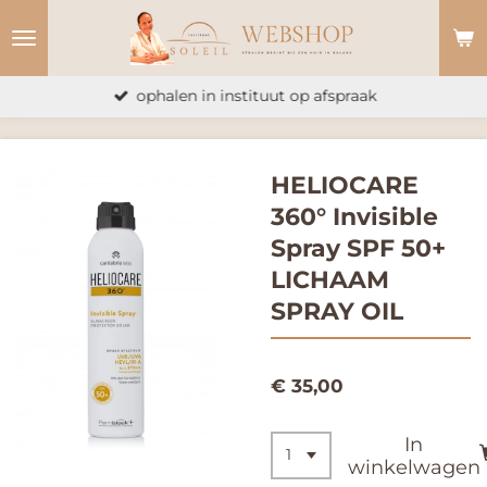
Ga
direct
naar
ophalen in instituut op afspraak
de
hoofdinhoud
HELIOCARE
360° Invisible
Spray SPF 50+
LICHAAM
SPRAY OIL
€ 35,00
In
winkelwagen