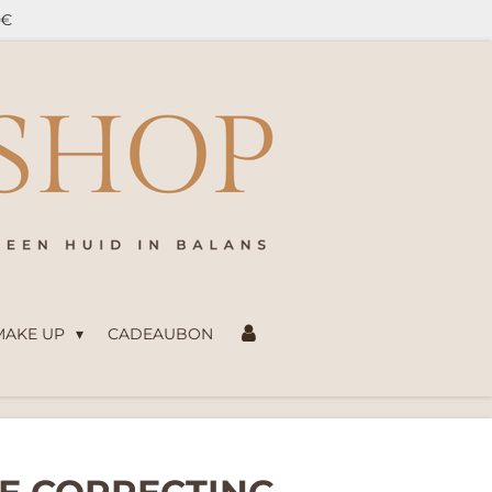
5€
 MAKE UP
CADEAUBON