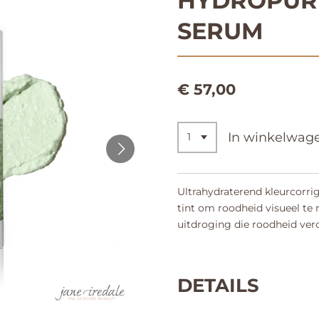
HYDROPUR
SERUM
€ 57,00
In winkelwag
Ultrahydraterend kleurcorr
tint om roodheid visueel te 
uitdroging die roodheid vero
DETAILS