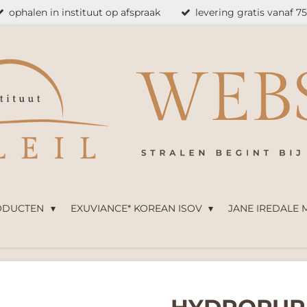
ophalen in instituut op afspraak
levering gratis vanaf 7
ODUCTEN
EXUVIANCE* KOREAN ISOV
JANE IREDALE