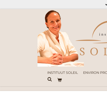
Ga
direct
naar
de
hoofdinhoud
INSTITUUT SOLEIL
ENVIRON PR