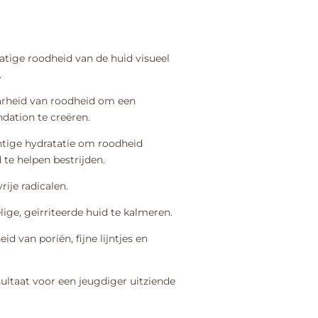
matige roodheid van de huid visueel
.
arheid van roodheid om een
ndation te creëren.
htige hydratatie om roodheid
te helpen bestrijden.
ije radicalen.
lige, geïrriteerde huid te kalmeren.
d van poriën, fijne lijntjes en
ultaat voor een jeugdiger uitziende