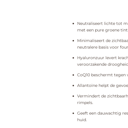
Neutraliseert lichte tot 
met een pure groene tint
Minimaliseert de zichtba
neutralere basis voor fou
Hyaluronzuur levert krac
veroorzakende droogheid 
CoQ10 beschermt tegen vr
Allantoïne helpt de gevoe
Vermindert de zichtbaarhei
rimpels.
Geeft een dauwachtig res
huid.