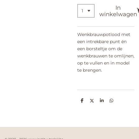
In
winkelwagen
Wenkbrauwpotlood met
een intrekbare punt én
een borsteltje om de
wenkbrauwen te omlijnen,
op te vullen en in model
te brengen.
D
D
S
D
e
e
h
e
l
e
a
l
e
l
r
e
n
e
n