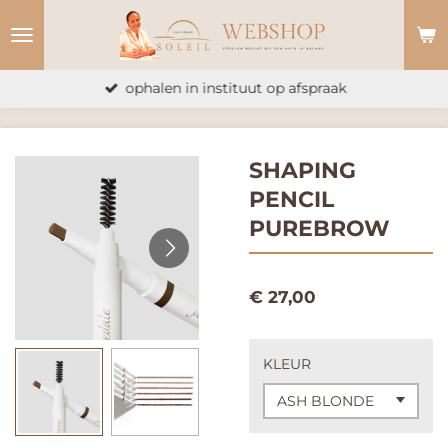
Ga
direct
naar
ophalen in instituut op afspraak
de
hoofdinhoud
SHAPING
PENCIL
PUREBROW
€ 27,00
KLEUR