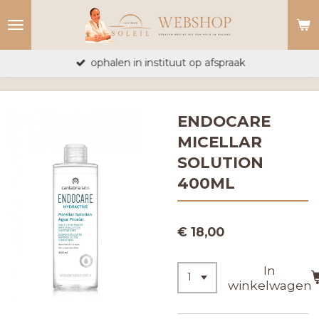
Ga
direct
naar
ophalen in instituut op afspraak
de
hoofdinhoud
ENDOCARE
MICELLAR
SOLUTION
400ML
€ 18,00
In
winkelwagen