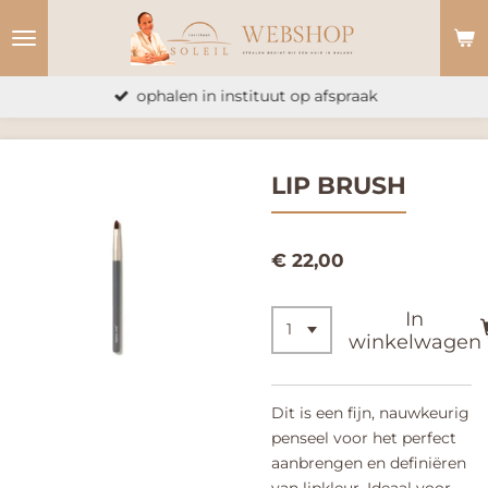
Ga
direct
naar
ophalen in instituut op afspraak
de
hoofdinhoud
LIP BRUSH
€ 22,00
In
winkelwagen
Dit is een fijn, nauwkeurig
penseel voor het perfect
aanbrengen en definiëren
van lipkleur. Ideaal voor