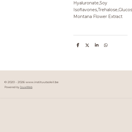
Hyaluronate,Soy
Isoflavones,Trehalose,Glucos
Montana Flower Extract
D
D
S
D
e
e
h
e
l
e
a
l
e
l
r
e
n
e
n
© 2020 - 2026 www.instituutsoleil.be
Powered by
JouwWeb