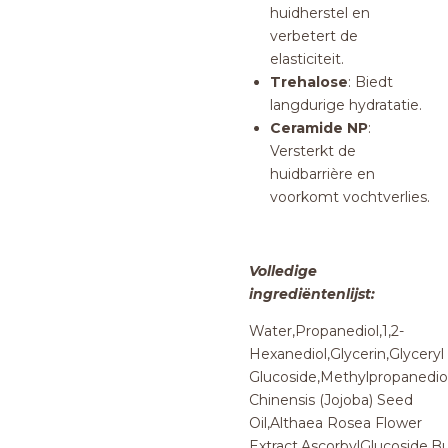
huidherstel en
verbetert de
elasticiteit.
Trehalose
: Biedt
langdurige hydratatie.
Ceramide NP
:
Versterkt de
huidbarrière en
voorkomt vochtverlies.
Volledige
ingrediëntenlijst:
Water,Propanediol,1,2-
Hexanediol,Glycerin,Glyceryl
Glucoside,Methylpropanedio
Chinensis (Jojoba) Seed
Oil,Althaea Rosea Flower
Extract,AscorbylGlucoside,B