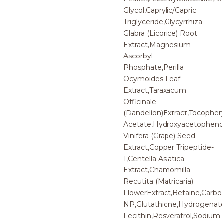
Glycol,Caprylic/Capric
Triglyceride,Glycyrrhiza
Glabra (Licorice) Root
Extract,Magnesium
Ascorbyl
Phosphate,Perilla
Ocymoides Leaf
Extract,Taraxacum
Officinale
(Dandelion)Extract,Tocopher
Acetate,Hydroxyacetophenon
Vinifera (Grape) Seed
Extract,Copper Tripeptide-
1,Centella Asiatica
Extract,Chamomilla
Recutita (Matricaria)
FlowerExtract,Betaine,Carb
NP,Glutathione,Hydrogenat
Lecithin,Resveratrol,Sodium