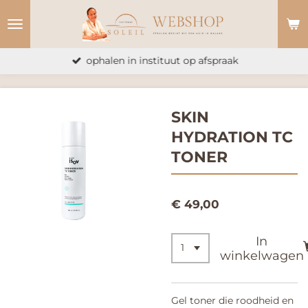
Ga
direct
naar
ophalen in instituut op afspraak
de
hoofdinhoud
SKIN
HYDRATION TC
TONER
€ 49,00
In
winkelwagen
Gel toner die roodheid en