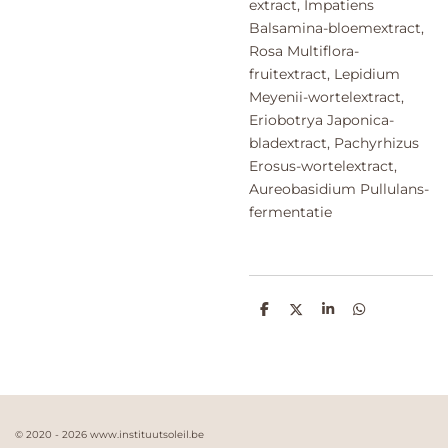
extract, Impatiens
Balsamina-bloemextract,
Rosa Multiflora-
fruitextract, Lepidium
Meyenii-wortelextract,
Eriobotrya Japonica-
bladextract, Pachyrhizus
Erosus-wortelextract,
Aureobasidium Pullulans-
fermentatie
D
D
S
D
e
e
h
e
l
e
a
l
e
l
r
e
n
e
n
© 2020 - 2026 www.instituutsoleil.be