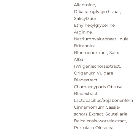
Allantoïne,
Dikaliumglycyrrhizaat,
Salicylzuur,
Ethylhexylglycerine,
Arginine,
Natriumhyaluronaat, Inula
Britannica
Bloemenextract, Salix
Alba
(Wilgen)schorsextract,
Origanum Vulgare
Bladextract,
Chamaecyparis Obtusa
Bladextract,
Lactobacillus/Sojabonenferm
Cinnamomum Cassia-
schors Extract, Scutellaria
Baicalensis-wortelextract,
Portulaca Oleracea-