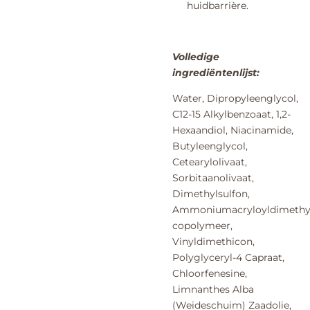
huidbarrière.
Volledige
ingrediëntenlijst:
Water, Dipropyleenglycol,
C12-15 Alkylbenzoaat, 1,2-
Hexaandiol, Niacinamide,
Butyleenglycol,
Cetearylolivaat,
Sorbitaanolivaat,
Dimethylsulfon,
Ammoniumacryloyldimethyl
copolymeer,
Vinyldimethicon,
Polyglyceryl-4 Capraat,
Chloorfenesine,
Limnanthes Alba
(Weideschuim) Zaadolie,