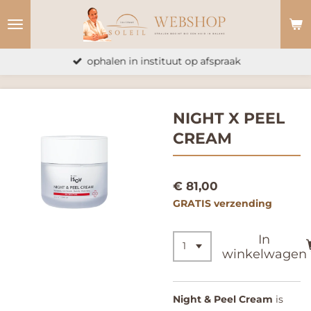
Ga
direct
naar
ophalen in instituut op afspraak
de
hoofdinhoud
NIGHT X PEEL
CREAM
€ 81,00
GRATIS verzending
In
winkelwagen
Night & Peel Cream
is