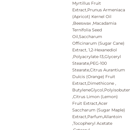
Myrtillus Fruit
Extract,Prunus Armeniaca
(Apricot) Kernel Oil
,Beeswax ,Macadamia
Ternifolia Seed
Oil,Saccharum
Officinarum (Sugar Cane)
Extract, 1,2-Hexanediol
,Polyacrylate-13,Glyceryl
Stearate,PEG-100
Stearate,Citrus Aurantium
Dulcis (Orange) Fruit
Extract,Dimethicone ,
ButyleneGlycol,Polyisobute
,Citrus Limon (Lemon)
Fruit Extract,Acer
Saccharum (Sugar Maple)
Extract,Parfum,Allantoin
,Tocopheryl Acetate
,Cetearyl