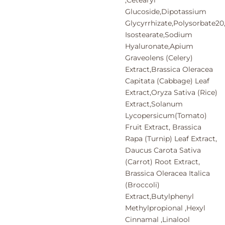
Glucoside,Dipotassium
Glycyrrhizate,Polysorbate20
Isostearate,Sodium
Hyaluronate,Apium
Graveolens (Celery)
Extract,Brassica Oleracea
Capitata (Cabbage) Leaf
Extract,Oryza Sativa (Rice)
Extract,Solanum
Lycopersicum(Tomato)
Fruit Extract, Brassica
Rapa (Turnip) Leaf Extract,
Daucus Carota Sativa
(Carrot) Root Extract,
Brassica Oleracea Italica
(Broccoli)
Extract,Butylphenyl
Methylpropional ,Hexyl
Cinnamal ,Linalool