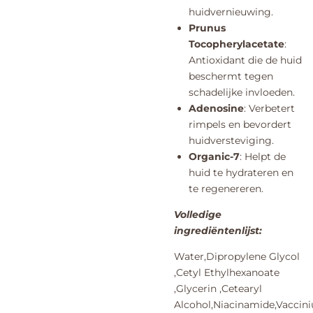
huidvernieuwing.
Prunus
Tocopherylacetate
:
Antioxidant die de huid
beschermt tegen
schadelijke invloeden.
Adenosine
: Verbetert
rimpels en bevordert
huidversteviging.
Organic-7
: Helpt de
huid te hydrateren en
te regenereren.
Volledige
ingrediëntenlijst:
Water,Dipropylene Glycol
,Cetyl Ethylhexanoate
,Glycerin ,Cetearyl
Alcohol,Niacinamide,Vaccin