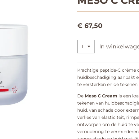
MESO C CR
€ 67,50
In winkelwag
Krachtige peptide-C crème d
huidbeschadiging aanpakt e
te versterken en de tekenen
De
Meso C Cream
is een kr
tekenen van huidbeschadigi
huid, van schade door exter
verlies van elasticiteit, rimp
ontworpen om de huid te ve
veroudering te verminderen
zonneschade en huid met fijn