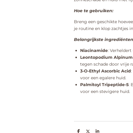
Hoe te gebruiken:
Breng een geschikte hoeveel
je routine en klop zachtjes i
Belangrijkste ingrediënten
Niacinamide
: Verheldert
Leontopodium Alpinum C
tegen schade door vrije r
3-O-Ethyl Ascorbic Acid
voor een egalere huid.
Palmitoyl Tripeptide-5
: 
voor een stevigere huid.
D
D
S