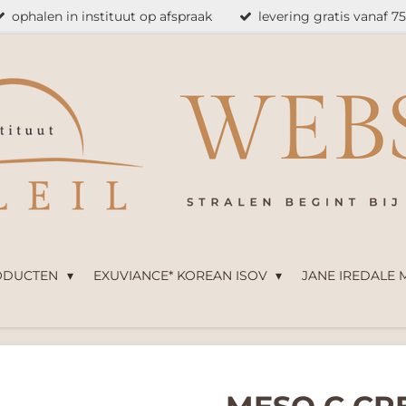
ophalen in instituut op afspraak
levering gratis vanaf 7
ODUCTEN
EXUVIANCE* KOREAN ISOV
JANE IREDALE