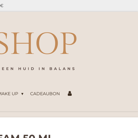
5€
 MAKE UP
CADEAUBON