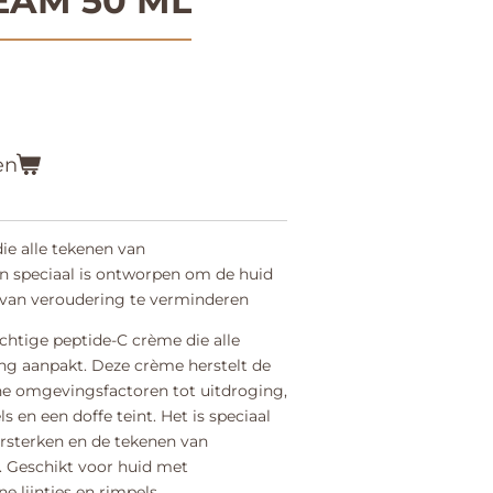
EAM 50 ML
en
ie alle tekenen van
n speciaal is ontworpen om de huid
 van veroudering te verminderen
achtige peptide-C crème die alle
ng aanpakt. Deze crème herstelt de
ne omgevingsfactoren tot uitdroging,
els en een doffe teint. Het is speciaal
rsterken en de tekenen van
. Geschikt voor huid met
e lijntjes en rimpels.