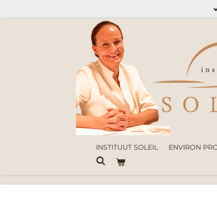
Ga
direct
naar
de
hoofdinhoud
INSTITUUT SOLEIL
ENVIRON PR