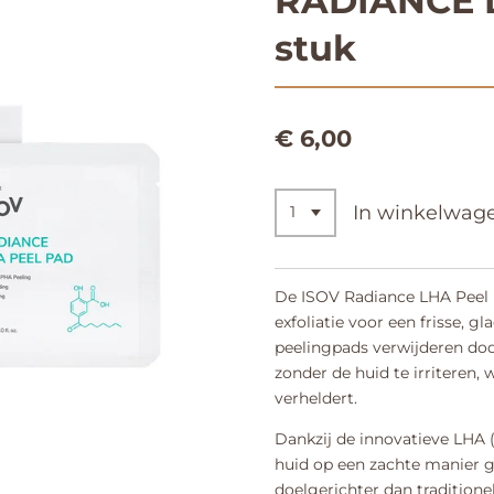
RADIANCE L
stuk
€ 6,00
In winkelwag
De ISOV Radiance LHA Peel 
exfoliatie voor een frisse, g
peelingpads verwijderen dode
zonder de huid te irriteren, 
verheldert.
Dankzij de innovatieve LHA 
huid op een zachte manier g
doelgerichter dan traditione