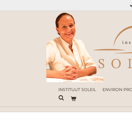
Ga
direct
naar
de
hoofdinhoud
INSTITUUT SOLEIL
ENVIRON PR