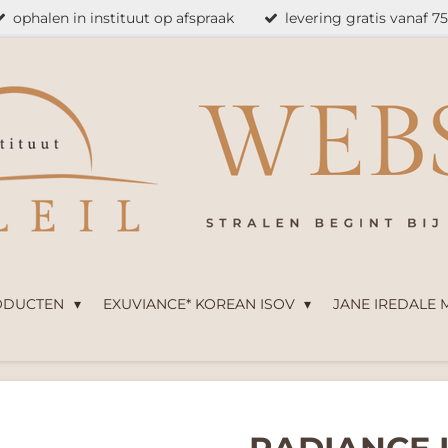
ophalen in instituut op afspraak
levering gratis vanaf 7
ODUCTEN
EXUVIANCE* KOREAN ISOV
JANE IREDALE