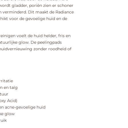
 wordt gladder, poriën zien er schoner
n verminderd. Dit maakt de Radiance
hikt voor de gevoelige huid en de
reinigen voelt de huid helder, fris en
tuurlijke glow. De peelingpads
uidvernieuwing zonder roodheid of
ritatie
n en talg
xtuur
oxy Acid)
en acne-gevoelige huid
jke glow
ruik