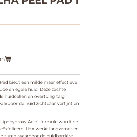
HA PEEL PAD 1
en
Pad biedt een milde maar effectieve
ladde en egale huid. Deze zachte
 huidcellen en overtollig talg
waardoor de huid zichtbaar verfijnt en
(Lipohydroxy Acid)-formule wordt de
eëxfolieerd. LHA werkt langzamer en
le zuren, waardoor de huidbarrière