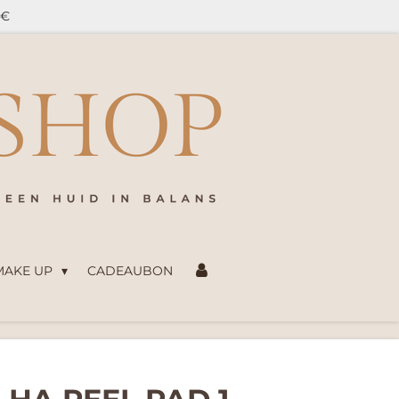
5€
 MAKE UP
CADEAUBON