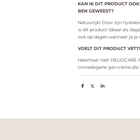
KAN IK DIT PRODUCT OOK 
BEN GEWEEST?
Natuurlijk! Door zijn hydra
is dit product ideaal als dag
ook op dagen wanneer je je 
VOELT DIT PRODUCT VETT
Helemaal niet! HELIOCARE Aft
comedogene gel-crème die sn
D
D
S
e
e
h
l
e
a
e
l
r
n
e