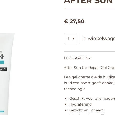
AFTER SUN
€ 27,50
In winkelwag
ELIOCARE | 360
After Sun UV Repair Gel Cr
Een gel-crème die de huidbar
huid een boost geeft dankz
technologie.
Geschikt voor alle huidty
Hydraterend
Gezicht en lichaam