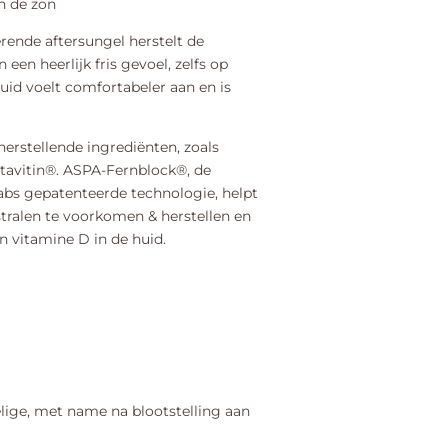
an de zon
ende aftersungel herstelt de
een heerlijk fris gevoel, zelfs op
id voelt comfortabeler aan en is
erstellende ingrediënten, zoals
ntavitin®. ASPA-Fernblock®, de
Labs gepatenteerde technologie, helpt
tralen te voorkomen & herstellen en
n vitamine D in de huid.
elige, met name na blootstelling aan