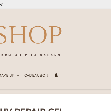
5€
 MAKE UP
CADEAUBON