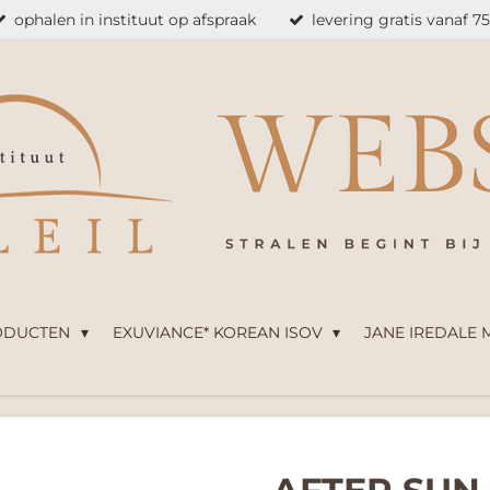
ophalen in instituut op afspraak
levering gratis vanaf 7
ODUCTEN
EXUVIANCE* KOREAN ISOV
JANE IREDALE