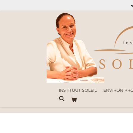
Ga
direct
naar
de
hoofdinhoud
INSTITUUT SOLEIL
ENVIRON PR