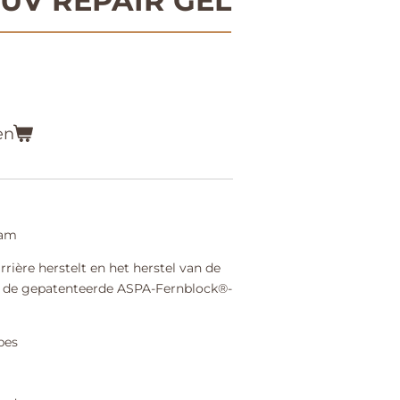
 UV REPAIR GEL
en
eam
rière herstelt en het herstel van de
ij de gepatenteerde ASPA-Fernblock®-
pes