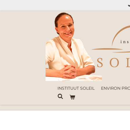
Ga
direct
naar
de
hoofdinhoud
INSTITUUT SOLEIL
ENVIRON PR