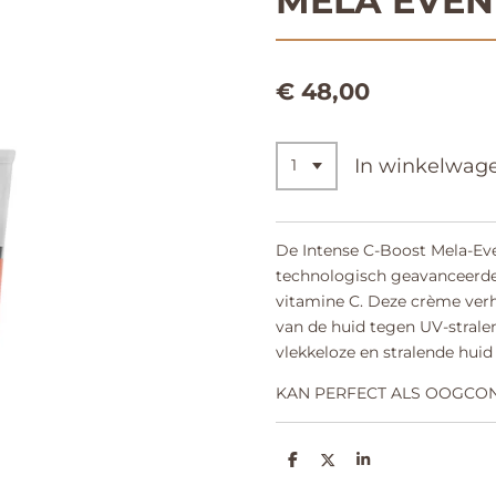
MELA EVEN
€ 48,00
In winkelwag
De Intense C-Boost Mela-Ev
technologisch geavanceerd
vitamine C. Deze crème ver
van de huid tegen UV-strale
vlekkeloze en stralende huid 
KAN PERFECT ALS OOGCO
D
D
S
e
e
h
l
e
a