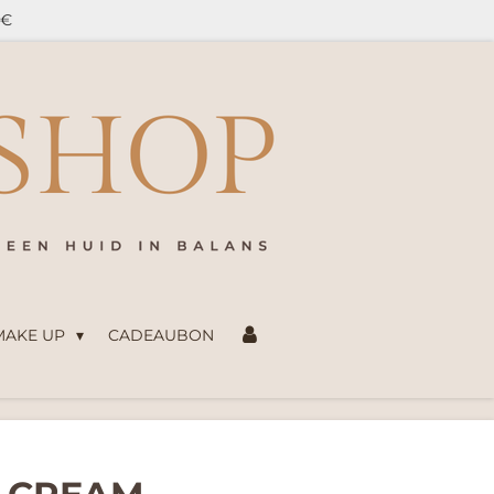
5€
 MAKE UP
CADEAUBON