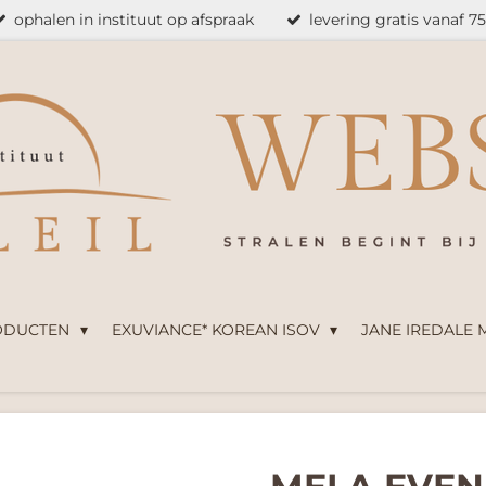
ophalen in instituut op afspraak
levering gratis vanaf 7
ODUCTEN
EXUVIANCE* KOREAN ISOV
JANE IREDALE