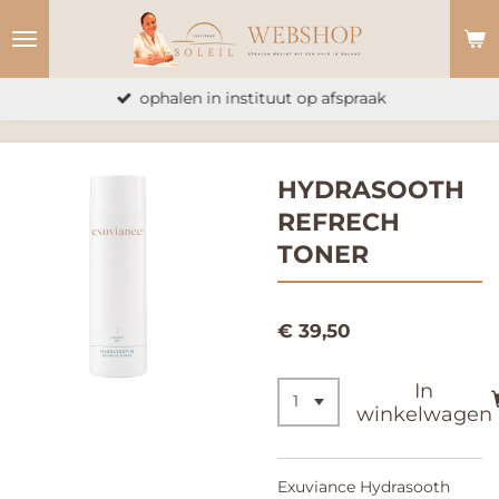
Ga
direct
naar
ophalen in instituut op afspraak
de
hoofdinhoud
HYDRASOOTH
REFRECH
TONER
€ 39,50
In
winkelwagen
Exuviance Hydrasooth