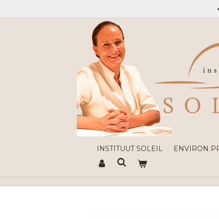
Ga
direct
naar
de
hoofdinhoud
INSTITUUT SOLEIL
ENVIRON 