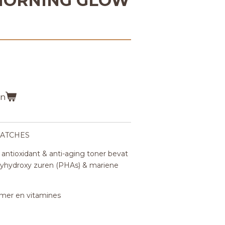
 MORNING GLOW
en
PATCHES
antioxidant & anti-aging toner bevat
lyhydroxy zuren (PHAs) & mariene
mer en vitamines