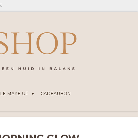
5€
ALE MAKE UP
CADEAUBON