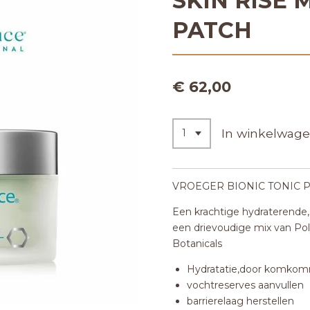
SKIN RISE
PATCH
€ 62,00
In winkelwag
VROEGER BIONIC TONIC 
Een krachtige hydraterende, 
een drievoudige mix van Po
Botanicals
Hydratatie,door komkom
vochtreserves aanvullen
barrierelaag herstellen