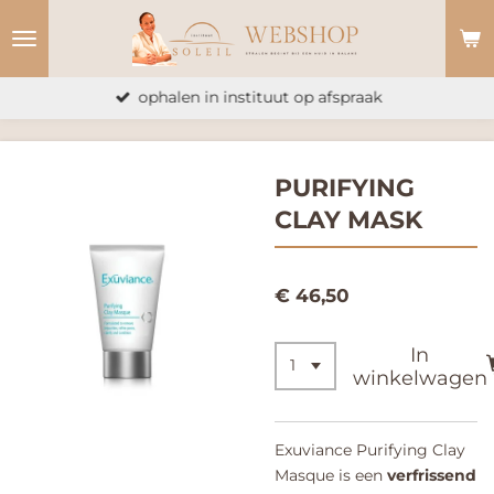
Ga
direct
naar
ophalen in instituut op afspraak
de
hoofdinhoud
PURIFYING
CLAY MASK
€ 46,50
In
winkelwagen
Exuviance Purifying Clay
Masque is een
verfrissend