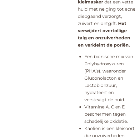
kleimasker
dat een vette
huid met neiging tot acne
diepgaand verzorgt,
zuivert en ontgift.
Het
verwijdert overtollige
talg en onzuiverheden
en verkleint de poriën.
Een bionische mix van
Polyhydroxyzuren
(PHA’s), waaronder
Gluconolacton en
Lactobionzuur,
hydrateert en
verstevigt de huid.
Vitamine A, C en E
beschermen tegen
schadelijke oxidatie.
Kaolien is een kleisoort
die onzuiverheden