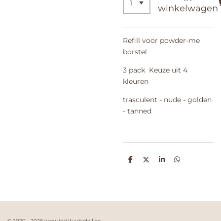
winkelwagen
Refill voor powder-me
borstel
3 pack Keuze uit 4
kleuren
trasculent - nude - golden
- tanned
D
D
S
D
e
e
h
e
l
e
a
l
e
l
r
e
n
e
n
© 2020 - 2026 www.instituutsoleil.be