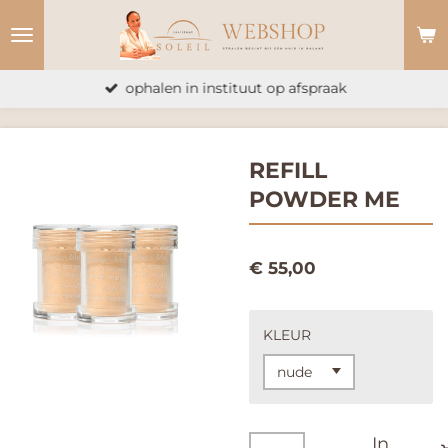
Ga
direct
naar
ophalen in instituut op afspraak
de
hoofdinhoud
REFILL
POWDER ME
€ 55,00
KLEUR
In